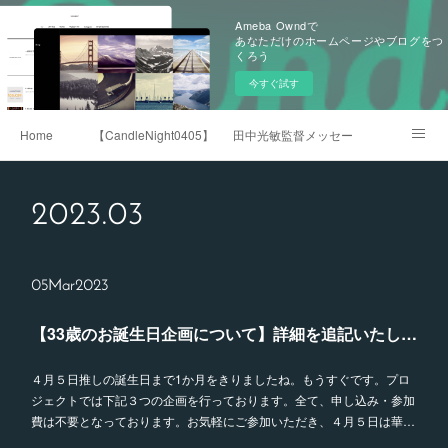
Ameba Owndで
あなただけのホームページやブログをつ
くろう
今すぐ試す
Home
【CandleNight0405】Mosaic Art Movie Vol.2
田中光敏監督メッセージ 2021.4.5
三浦春馬くんへのラブレター
2023
.
03
05
Mar
2023
【33歳のお誕生日企画について】詳細を追記いたしました。
４月５日推しの誕生日まで1か月をきりましたね。もうすぐです。プロ
ジェクトでは下記３つの企画を行っております。全て、申し込み・参加
費は不要となっております。お気軽にご参加いただき、４月５日は華…